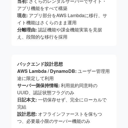
当初:
さくらのレンタルサーバーでサイト・
アプリ機能をすべて構築
現在:
アプリ部分をAWS Lambdaに移行、サ
イト機能はさくらのまま運用
分離理由:
認証機能や課金機能実装を見据
え、段階的な移行を採用
バックエンド設計思想
AWS Lambda / DynamoDB:
ユーザー管理用
途に限定して利用
サーバー側保持情報:
利用規約同意時の
UUID、認証状態フラグのみ
日記本文:
一切保存せず、完全にローカルで
完結
設計思想:
オフラインファーストを保ちつ
つ、必要最小限のサーバー機能のみ